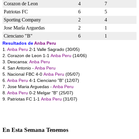
Corazon de Leon
4
7
Patriotas FC
6
5
Sporting Company
2
4
Jose María Arguedas
2
1
Cienciano "B"
6
1
Resultados de
Anba Peru
1.
Anba Peru
2-1 Valle Sagrado (30/05)
2. Corazon de Leon 1-1
Anba Peru
(14/06)
3. Descansa:
Anba Peru
4. San Antonio -
Anba Peru
5. Nacional FBC 4-0
Anba Peru
(05/07)
6.
Anba Peru
4-1 Cienciano "B" (12/07)
7. Jose Maria Arguedas -
Anba Peru
8.
Anba Peru
0-2 Melgar "B" (25/07)
9. Patriotas FC 1-1
Anba Peru
(31/07)
En
Esta Semana Tenemos