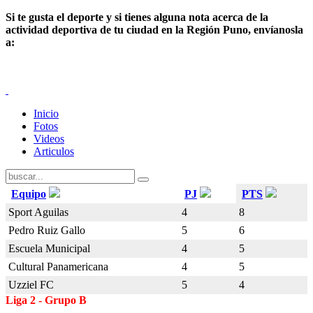
Si te gusta el deporte y
si tienes alguna nota acerca de la
actividad deportiva de tu ciudad en la Región Puno, envíanosla
a:
Inicio
Fotos
Videos
Articulos
Equipo
PJ
PTS
Sport Aguilas
4
8
Pedro Ruiz Gallo
5
6
Escuela Municipal
4
5
Cultural Panamericana
4
5
Uzziel FC
5
4
Liga 2 - Grupo B