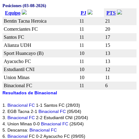
Posiciones (03-08-2026)
Equipo
PJ
PTS
Bentin Tacna Heroica
11
21
Comerciantes FC
11
20
Santos FC
11
17
Alianza UDH
11
15
Sport Huancayo (B)
10
13
Ayacucho FC
11
13
Estudiantil CNI
10
12
Union Minas
10
11
Binacional FC
11
6
Resultados de Binacional
1.
Binacional FC
1-1 Santos FC (28/03)
2. EGB Tacna 2-1
Binacional FC
(05/04)
3.
Binacional FC
2-2 Estudiantil CNI (20/04)
4. Union Minas 0-0
Binacional FC
(26/04)
5. Descansa:
Binacional FC
6.
Binacional
FC 0-2 Ayacucho FC (09/05)