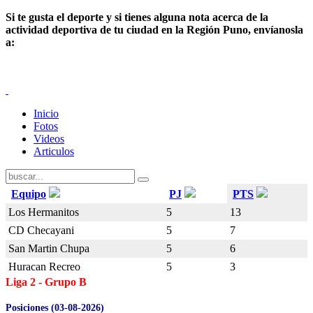
Si te gusta el deporte y
si tienes alguna nota acerca de la
actividad deportiva de tu ciudad en la Región Puno, envíanosla
a:
Inicio
Fotos
Videos
Articulos
Equipo
PJ
PTS
Los Hermanitos
5
13
CD Checayani
5
7
San Martin Chupa
5
6
Huracan Recreo
5
3
Liga 2 - Grupo B
Posiciones (03-08-2026)