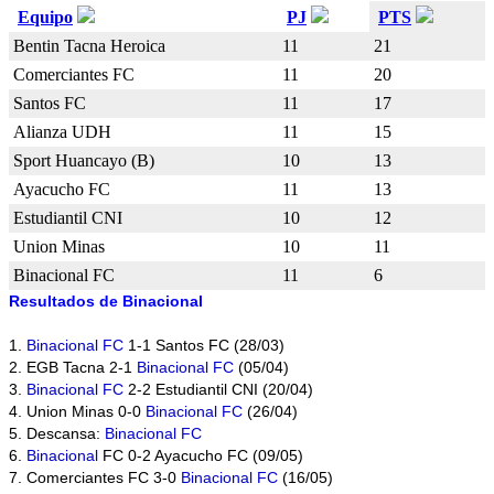
Equipo
PJ
PTS
Bentin Tacna Heroica
11
21
Comerciantes FC
11
20
Santos FC
11
17
Alianza UDH
11
15
Sport Huancayo (B)
10
13
Ayacucho FC
11
13
Estudiantil CNI
10
12
Union Minas
10
11
Binacional FC
11
6
Resultados de Binacional
1.
Binacional FC
1-1 Santos FC (28/03)
2. EGB Tacna 2-1
Binacional FC
(05/04)
3.
Binacional FC
2-2 Estudiantil CNI (20/04)
4. Union Minas 0-0
Binacional FC
(26/04)
5. Descansa:
Binacional FC
6.
Binacional
FC 0-2 Ayacucho FC (09/05)
7. Comerciantes FC 3-0
Binacional FC
(16/05)