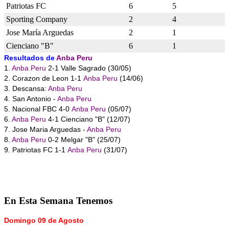
Patriotas FC
6
5
Sporting Company
2
4
Jose María Arguedas
2
1
Cienciano "B"
6
1
Resultados de
Anba Peru
1.
Anba Peru
2-1 Valle Sagrado (30/05)
2. Corazon de Leon 1-1
Anba Peru
(14/06)
3. Descansa:
Anba Peru
4. San Antonio -
Anba Peru
5. Nacional FBC 4-0
Anba Peru
(05/07)
6.
Anba Peru
4-1 Cienciano "B" (12/07)
7. Jose Maria Arguedas -
Anba Peru
8.
Anba Peru
0-2 Melgar "B" (25/07)
9. Patriotas FC 1-1
Anba Peru
(31/07)
En
Esta Semana Tenemos
Domingo 09 de Agosto