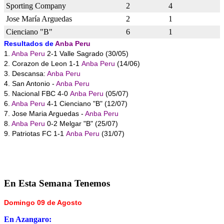
Sporting Company
2
4
Jose María Arguedas
2
1
Cienciano "B"
6
1
Resultados de
Anba Peru
1.
Anba Peru
2-1 Valle Sagrado (30/05)
2. Corazon de Leon 1-1
Anba Peru
(14/06)
3. Descansa:
Anba Peru
4. San Antonio -
Anba Peru
5. Nacional FBC 4-0
Anba Peru
(05/07)
6.
Anba Peru
4-1 Cienciano "B" (12/07)
7. Jose Maria Arguedas -
Anba Peru
8.
Anba Peru
0-2 Melgar "B" (25/07)
9. Patriotas FC 1-1
Anba Peru
(31/07)
En
Esta Semana Tenemos
Domingo 09 de Agosto
En Azangaro: