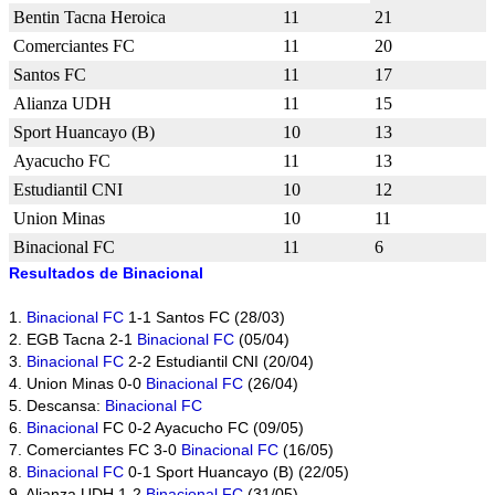
Bentin Tacna Heroica
11
21
Comerciantes FC
11
20
Santos FC
11
17
Alianza UDH
11
15
Sport Huancayo (B)
10
13
Ayacucho FC
11
13
Estudiantil CNI
10
12
Union Minas
10
11
Binacional FC
11
6
Resultados de Binacional
1.
Binacional FC
1-1 Santos FC (28/03)
2. EGB Tacna 2-1
Binacional FC
(05/04)
3.
Binacional FC
2-2 Estudiantil CNI (20/04)
4. Union Minas 0-0
Binacional FC
(26/04)
5. Descansa:
Binacional FC
6.
Binacional
FC 0-2 Ayacucho FC (09/05)
7. Comerciantes FC 3-0
Binacional FC
(16/05)
8.
Binacional FC
0-1 Sport Huancayo (B) (22/05)
9. Alianza UDH 1-2
Binacional FC
(31/05)