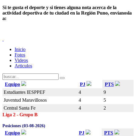
Si te gusta el deporte y
si tienes alguna nota acerca de la
actividad deportiva de tu ciudad en la Región Puno, envíanosla
a:
Inicio
Fotos
Videos
Articulos
Equipo
PJ
PTS
Estudiantes IESPPEF
4
9
Juventud Maravillosos
4
5
Central Santa Fe
4
2
Liga 2 - Grupo B
Posiciones (03-08-2026)
Equipo
PJ
PTS