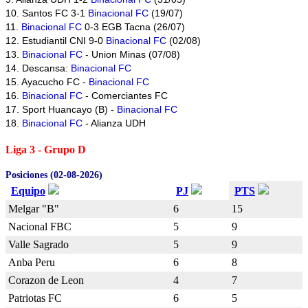
10. Santos FC 3-1
Binacional FC
(19/07)
11.
Binacional FC
0-3 EGB Tacna (26/07)
12. Estudiantil CNI 9-0
Binacional FC
(02/08)
13.
Binacional FC
- Union Minas (07/08)
14. Descansa:
Binacional FC
15. Ayacucho FC -
Binacional FC
16.
Binacional FC
- Comerciantes FC
17. Sport Huancayo (B) -
Binacional FC
18.
Binacional FC
- Alianza UDH
Liga 3 - Grupo D
Posiciones (02-08-2026)
Equipo
PJ
PTS
Melgar "B"
6
15
Nacional FBC
5
9
Valle Sagrado
5
9
Anba Peru
6
8
Corazon de Leon
4
7
Patriotas FC
6
5