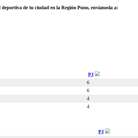
ad deportiva de tu ciudad en la Región Puno, envíanosla a:
PJ
6
6
4
4
PJ