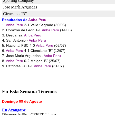
Sporting Company
Jose María Arguedas
Cienciano "B"
Resultados de
Anba Peru
1.
Anba Peru
2-1 Valle Sagrado (30/05)
2. Corazon de Leon 1-1
Anba Peru
(14/06)
3. Descansa:
Anba Peru
4. San Antonio -
Anba Peru
5. Nacional FBC 4-0
Anba Peru
(05/07)
6.
Anba Peru
4-1 Cienciano "B" (12/07)
7. Jose Maria Arguedas -
Anba Peru
8.
Anba Peru
0-2 Melgar "B" (25/07)
9. Patriotas FC 1-1
Anba Peru
(31/07)
En
Esta Semana Tenemos
Domingo 09 de Agosto
En Azangaro:
Dinamos Asillo - CEFUT Juliaca