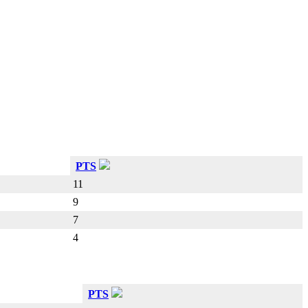
PTS
11
9
7
4
PTS